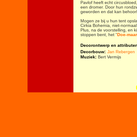
Pavlof heeft echt circusbloed
een dromer. Door hun rondzw
geworden en dat kan behoorlij
Mogen ze bij u hun tent opslaa
Cirkia Bohemia, niet-normaal
Plus, na de voorstelling, en k
stoppen bent, het “
Doe-maar
Decorontwerp en attribute
Decorbouw:
Jan Rebergen
Muziek:
Bert Vermijs