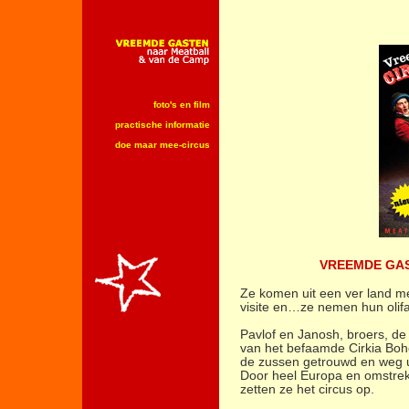
foto's en film
practische informatie
doe maar mee-circus
VREEMDE GAS
Ze komen uit een ver land m
visite en…ze nemen hun olif
Pavlof en Janosh, broers, de
van het befaamde Cirkia Boh
de zussen getrouwd en weg ui
Door heel Europa en omstreke
zetten ze het circus op.