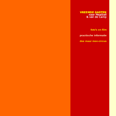
foto's en film
practische informatie
doe maar mee-circus