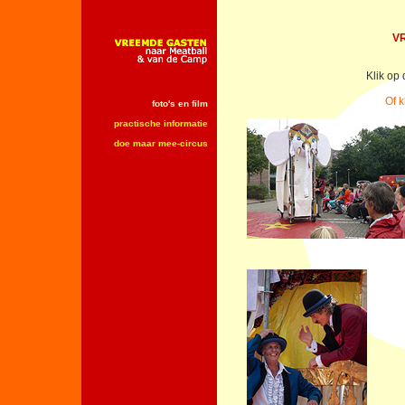
V
Klik op 
Of k
foto's en film
practische informatie
doe maar mee-circus