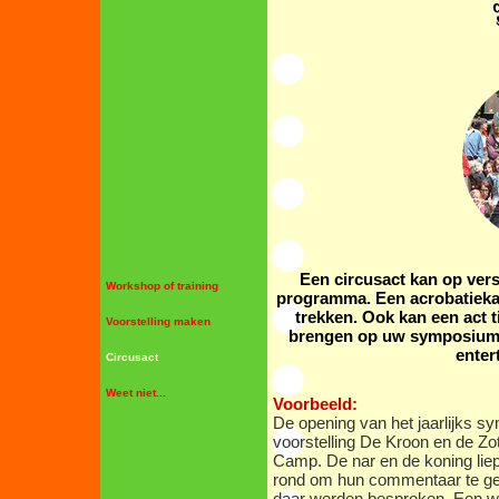
Een circusact kan op ver
Workshop of training
programma. Een acrobatieka
trekken. Ook kan een act t
Voorstelling maken
brengen op uw symposium.
enter
Circusact
Weet niet...
Voorbeeld:
De opening van het jaarlijks s
voorstelling De Kroon en de Zo
Camp. De nar en de koning lie
rond om hun commentaar te gev
daar werden besproken. Een we