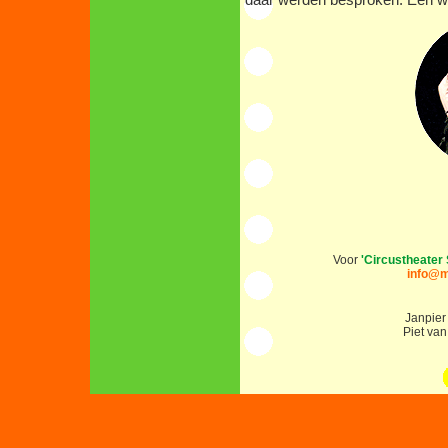
Voor
'Circustheater 
info@m
Janpie
Piet va