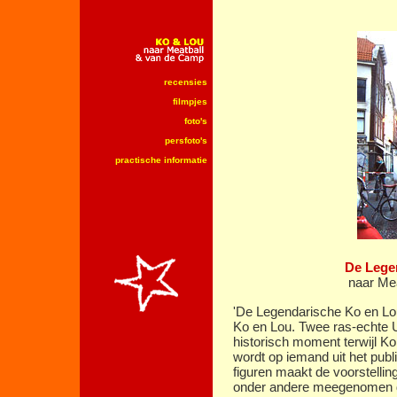
recensies
filmpjes
foto's
persfoto's
practische informatie
De Lege
naar Me
'De Legendarische Ko en Lou
Ko en Lou. Twee ras-echte Ut
historisch moment terwijl Ko e
wordt op iemand uit het publ
figuren maakt de voorstellin
onder andere meegenomen d