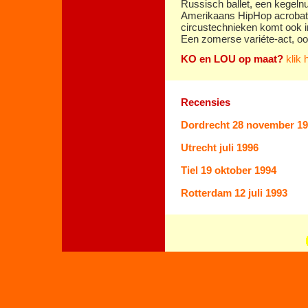
Russisch ballet, een kegeln
Amerikaans HipHop acrobat
circustechnieken komt ook in 
Een zomerse variéte-act, oo
KO en LOU op maat?
klik 
Recensies
Dordrecht 28 november 1
Utrecht juli 1996
Tiel 19 oktober 1994
Rotterdam 12 juli 1993